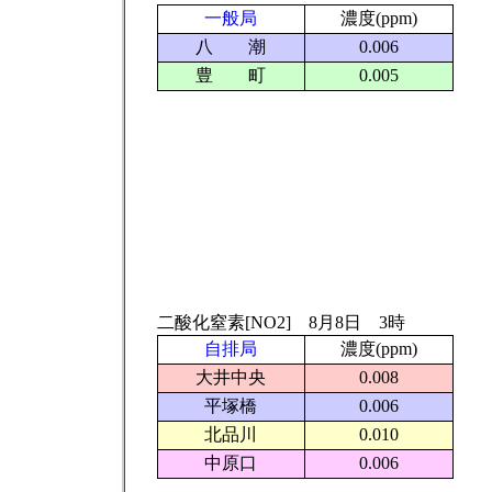
一般局
濃度(ppm)
八 潮
0.006
豊 町
0.005
二酸化窒素[NO2] 8月8日 3時
自排局
濃度(ppm)
大井中央
0.008
平塚橋
0.006
北品川
0.010
中原口
0.006